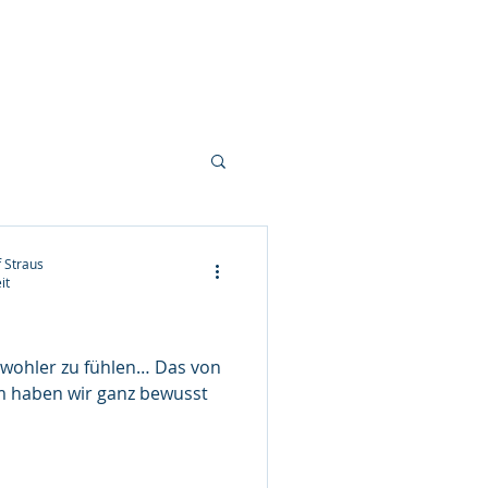
Audio/Video
FAQ's
Kontakt
 Straus
it
er zu fühlen… Das von
m haben wir ganz bewusst