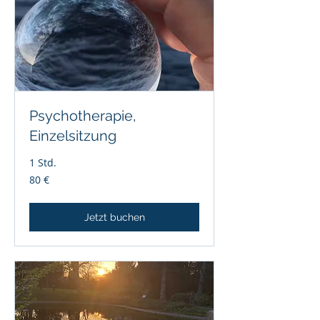
Psychotherapie,
Einzelsitzung
1 Std.
80
80 €
Euro
Jetzt buchen