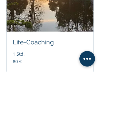
Life-Coaching
1 Std.
80
80 €
Euro
Jetzt buchen