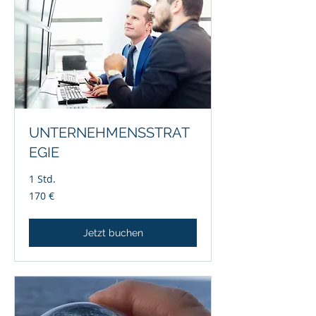
UNTERNEHMENSSTRAT
EGIE
1 Std.
170
170 €
Euro
Jetzt buchen