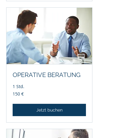
OPERATIVE BERATUNG
1 Std.
150
150 €
Euro
Jetzt buchen